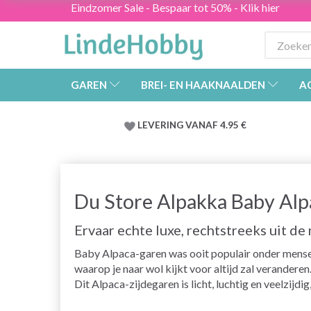
Eindzomer Sale - Bespaar tot 50% - Klik hier
GAREN
BREI- EN HAAKNAALDEN
A
LEVERING VANAF 4.95 €
Du Store Alpakka Baby Alp
Ervaar echte luxe, rechtstreeks uit de
Baby Alpaca-garen was ooit populair onder mensen 
waarop je naar wol kijkt voor altijd zal veranderen
Dit Alpaca-zijdegaren is licht, luchtig en veelzijdi