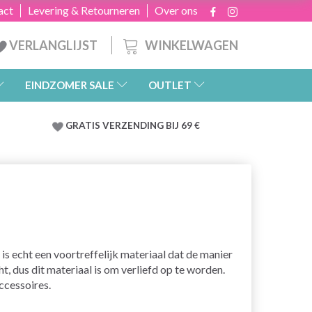
act
Levering & Retourneren
Over ons
WINKELWAGEN
VERLANGLIJST
EINDZOMER SALE
OUTLET
GRATIS
VERZENDING BIJ 69 €
s echt een voortreffelijk materiaal dat de manier
t, dus dit materiaal is om verliefd op te worden.
accessoires.