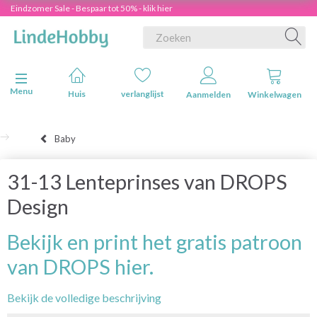
Eindzomer Sale - Bespaar tot 50% - klik hier
Navigatie in-/uitschakelen
Menu
Huis
verlanglijst
Aanmelden
Winkelwagen
Baby
31-13 Lenteprinses van DROPS
Design
Bekijk en print het gratis patroon
van DROPS hier.
Bekijk de volledige beschrijving