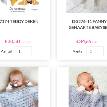
7174 TEDDY DEKEN
DG276-11 FANNY
GEHAAKTE BABYS
€30,50
€34,65
€43,50
€46,35
Aantal
Aantal