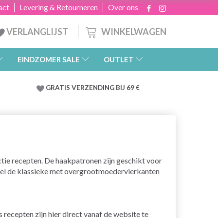
act
Levering & Retourneren
Over ons
WINKELWAGEN
VERLANGLIJST
EINDZOMER SALE
OUTLET
GRATIS
VERZENDING BIJ 69 €
lectie recepten. De haakpatronen zijn geschikt voor
owel de klassieke met overgrootmoedervierkanten
 recepten zijn hier direct vanaf de website te