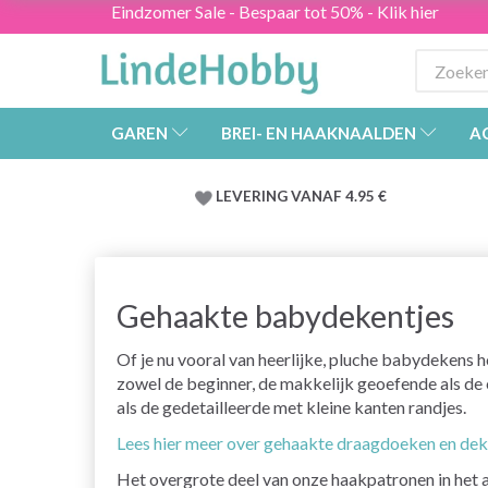
Eindzomer Sale - Bespaar tot 50% - Klik hier
GAREN
BREI- EN HAAKNAALDEN
A
LEVERING VANAF 4.95 €
Gehaakte babydekentjes
Of je nu vooral van heerlijke, pluche babydekens ho
zowel de beginner, de makkelijk geoefende als d
als de gedetailleerde met kleine kanten randjes.
Lees hier meer over gehaakte draagdoeken en de
Het overgrote deel van onze haakpatronen in het as