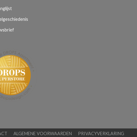
nglijst
elgeschiedenis
wsbrief
ACT
ALGEMENE VOORWAARDEN
PRIVACYVERKLARING