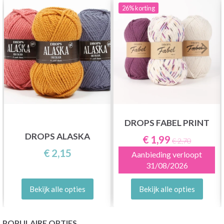
26%
korting
DROPS FABEL PRINT
DROPS ALASKA
€ 1,99
€ 2,70
€ 2,15
Aanbieding verloopt
31/08/2026
Bekijk alle opties
Bekijk alle opties
POPULAIRE OPTIES