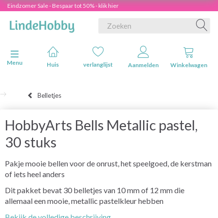
Eindzomer Sale - Bespaar tot 50% - klik hier
Navigatie in-/uitschakelen
Menu
Huis
verlanglijst
Aanmelden
Winkelwagen
Belletjes
HobbyArts Bells Metallic pastel,
30 stuks
Pakje mooie bellen voor de onrust, het speelgoed, de kerstman
of iets heel anders
Dit pakket bevat 30 belletjes van 10 mm of 12 mm die
allemaal een mooie, metallic pastelkleur hebben
Bekijk de volledige beschrijving