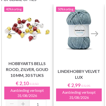
40%
korting
50%
korting
HOBBYARTS BELLS
ROOD, ZILVER, GOUD
LINDEHOBBY VELVET
10 MM, 30 STUKS
LUX
€ 2,10
€ 3,50
€ 2,99
€ 5,95
Aanbieding verloopt
Aanbieding verloopt
31/08/2026
31/08/2026