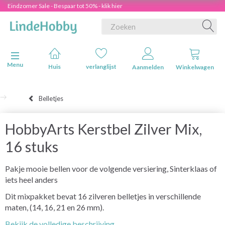
Eindzomer Sale - Bespaar tot 50% - klik hier
Navigatie in-/uitschakelen
Menu
Huis
verlanglijst
Aanmelden
Winkelwagen
Belletjes
HobbyArts Kerstbel Zilver Mix,
16 stuks
Pakje mooie bellen voor de volgende versiering, Sinterklaas of
iets heel anders
Dit mixpakket bevat 16 zilveren belletjes in verschillende
maten, (14, 16, 21 en 26 mm).
Bekijk de volledige beschrijving