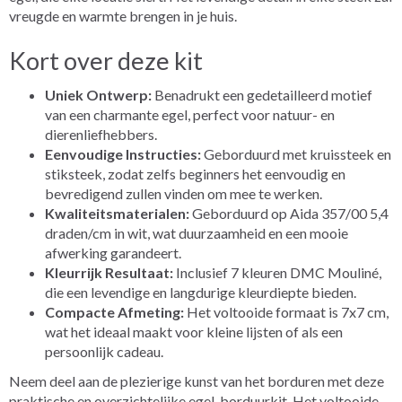
vreugde en warmte brengen in je huis.
Kort over deze kit
Uniek Ontwerp:
Benadrukt een gedetailleerd motief
van een charmante egel, perfect voor natuur- en
dierenliefhebbers.
Eenvoudige Instructies:
Geborduurd met kruissteek en
stiksteek, zodat zelfs beginners het eenvoudig en
bevredigend zullen vinden om mee te werken.
Kwaliteitsmaterialen:
Geborduurd op Aida 357/00 5,4
draden/cm in wit, wat duurzaamheid en een mooie
afwerking garandeert.
Kleurrijk Resultaat:
Inclusief 7 kleuren DMC Mouliné,
die een levendige en langdurige kleurdiepte bieden.
Compacte Afmeting:
Het voltooide formaat is 7x7 cm,
wat het ideaal maakt voor kleine lijsten of als een
persoonlijk cadeau.
Neem deel aan de plezierige kunst van het borduren met deze
praktische en overzichtelijke egel-borduurkit. Het voltooide