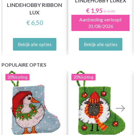
LINDEHOBBY LUREX
LINDEHOBBY RIBBON
€ 1,95
€ 3,90
LUX
Aanbieding verloopt
€ 6,50
31/08/2026
Bekijk alle opties
Bekijk alle opties
POPULAIRE OPTIES
20%
korting
20%
korting