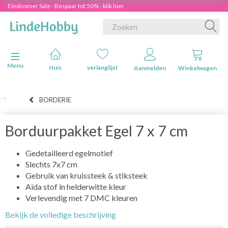
Eindzomer Sale - Bespaar tot 50% - klik hier
Navigatie in-/uitschakelen
Menu
Huis
verlanglijst
Aanmelden
Winkelwagen
BORDERIE
Borduurpakket Egel 7 x 7 cm
Gedetailleerd egelmotief
Slechts 7x7 cm
Gebruik van kruissteek & stiksteek
Aida stof in helderwitte kleur
Verlevendig met 7 DMC kleuren
Bekijk de volledige beschrijving