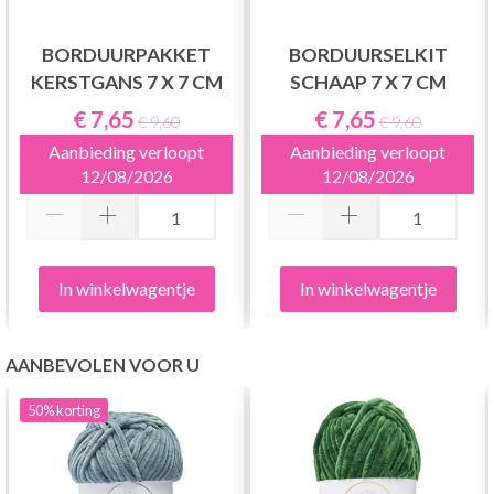
BORDUURPAKKET
BORDUURSELKIT
KERSTGANS 7 X 7 CM
SCHAAP 7 X 7 CM
€ 7,65
€ 7,65
€ 9,60
€ 9,60
Aanbieding verloopt
Aanbieding verloopt
12/08/2026
12/08/2026
In winkelwagentje
In winkelwagentje
AANBEVOLEN VOOR U
50%
korting