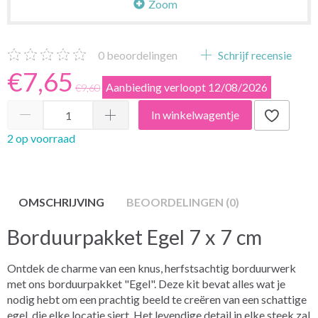
Zoom
0
beoordelingen
Schrijf recensie
€7,65
Aanbieding verloopt 12/08/2026
€9,60
In winkelwagentje
2 op voorraad
OMSCHRIJVING
BEOORDELINGEN (0)
Borduurpakket Egel 7 x 7 cm
Ontdek de charme van een knus, herfstsachtig borduurwerk
met ons borduurpakket "Egel". Deze kit bevat alles wat je
nodig hebt om een prachtig beeld te creëren van een schattige
egel, die elke locatie siert. Het levendige detail in elke steek zal