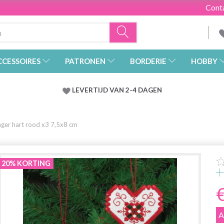
Cont
CCESSOIRES
PATRONEN
BORDERIE
HOBBY
LEVERTIJD VAN 2-4 DAGEN
ger hart rood x3 7,5x8 cm
20% KORTING
A