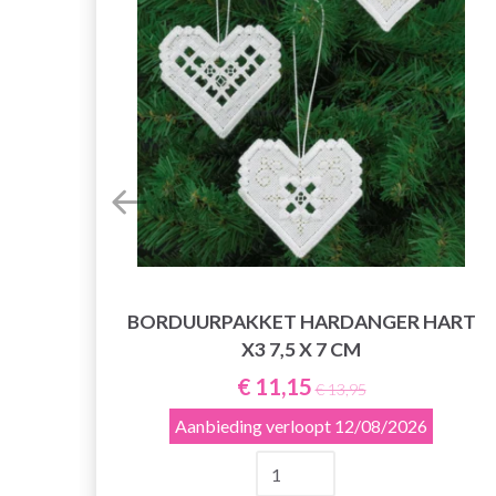
BORDUURPAKKET HARDANGER HART
X3 7,5 X 7 CM
 SET
€ 11,15
€ 13,95
Aanbieding verloopt
12/08/2026