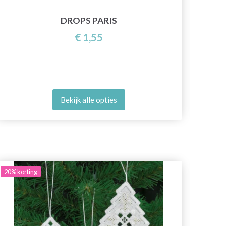
DROPS PARIS
€ 1,55
Bekijk alle opties
20%
korting
20%
ko