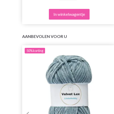
In winkelwagentje
AANBEVOLEN VOOR U
50%
korting