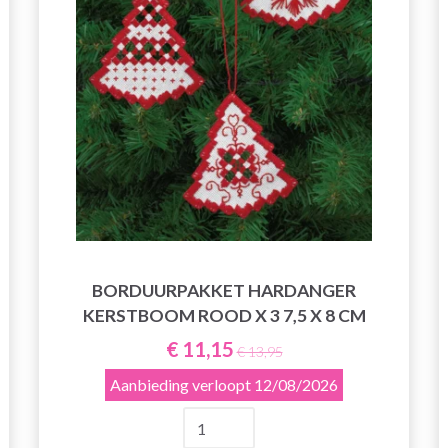
BORDUURPAKKET HARDANGER
KERSTBOOM ROOD X 3 7,5 X 8 CM
€ 11,15
€ 13,95
Aanbieding verloopt
12/08/2026