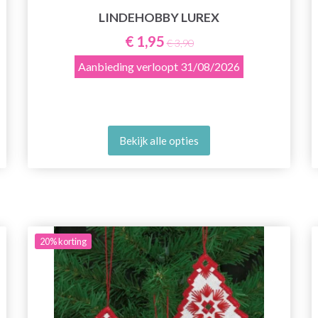
LINDEHOBBY LUREX
€ 1,95
€ 3,90
Aanbieding verloopt
31/08/2026
Bekijk alle opties
20%
korting