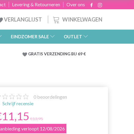
act
Levering & Retourneren
Over ons
WINKELWAGEN
VERLANGLIJST
EINDZOMER SALE
OUTLET
GRATIS
VERZENDING BIJ 69 €
0
beoordelingen
Schrijf recensie
€11,15
€13,95
anbieding verloopt 12/08/2026