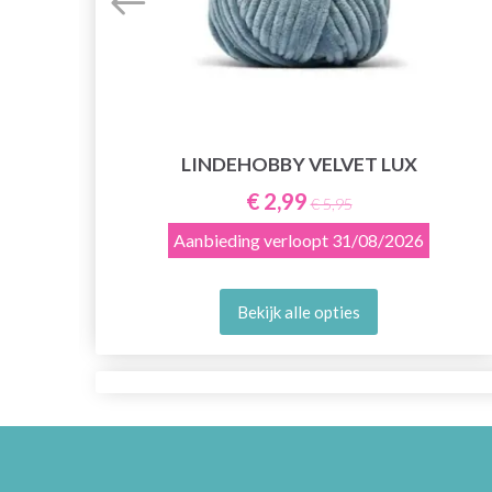
LINDEHOBBY VELVET LUX
€ 2,99
€ 5,95
Aanbieding verloopt
31/08/2026
Bekijk alle opties