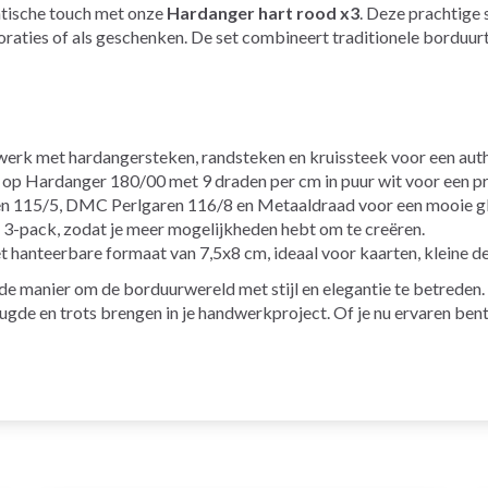
ntische touch met onze
Hardanger hart rood x3
. Deze prachtige 
coraties of als geschenken. De set combineert traditionele bordu
rk met hardangersteken, randsteken en kruissteek voor een authe
op Hardanger 180/00 met 9 draden per cm in puur wit voor een pro
 115/5, DMC Perlgaren 116/8 en Metaaldraad voor een mooie gl
 3-pack, zodat je meer mogelijkheden hebt om te creëren.
 hanteerbare formaat van 7,5x8 cm, ideaal voor kaarten, kleine d
de manier om de borduurwereld met stijl en elegantie te betreden.
de en trots brengen in je handwerkproject. Of je nu ervaren bent of