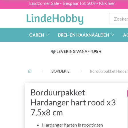
Eindzomer Sale - Bespaar tot 50% - Klik hier
GAREN
BREI- EN HAAKNAALDEN
A
LEVERING VANAF 4.95 €
BORDERIE
Borduurpakket Hardan
Borduurpakket
Hardanger hart rood x3
7,5x8 cm
Hardanger harten in roodtinten