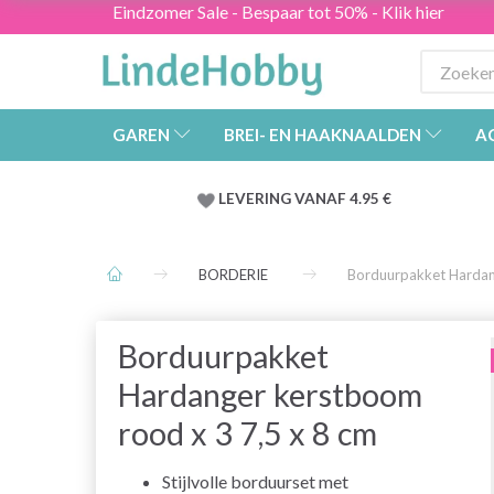
Eindzomer Sale - Bespaar tot 50% - Klik hier
GAREN
BREI- EN HAAKNAALDEN
A
LEVERING VANAF 4.95 €
BORDERIE
Borduurpakket Hardan
Borduurpakket
Hardanger kerstboom
rood x 3 7,5 x 8 cm
Stijlvolle borduurset met