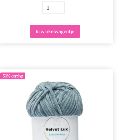
In winkelwagentje
50%
korting