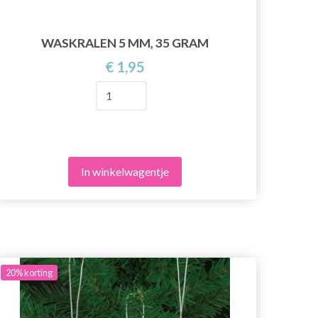
WASKRALEN 5 MM, 35 GRAM
€ 1,95
In winkelwagentje
20%
korting
20%
ko