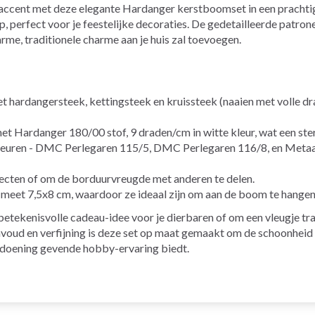
k accent met deze elegante Hardanger kerstboomset in een prachti
p, perfect voor je feestelijke decoraties. De gedetailleerde patro
me, traditionele charme aan je huis zal toevoegen.
 hardangersteek, kettingsteek en kruissteek (naaien met volle dr
et Hardanger 180/00 stof, 9 draden/cm in witte kleur, wat een ste
leuren - DMC Perlegaren 115/5, DMC Perlegaren 116/8, en Metaaldr
jecten of om de borduurvreugde met anderen te delen.
meet 7,5x8 cm, waardoor ze ideaal zijn om aan de boom te hangen o
tekenisvolle cadeau-idee voor je dierbaren of om een vleugje tradi
nvoud en verfijning is deze set op maat gemaakt om de schoonheid 
ldoening gevende hobby-ervaring biedt.