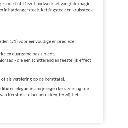
ge rode tint. Deze handwerkset vangt de magie
nen in hardangersteek, kettingsteek en kruissteek
aden 1/1) voor eenvoudige en precieze
rke en duurzame basis biedt.
aad - die een schitterend en feestelijk effect
f als versiering op de kersttafel.
tie en elegantie aan je eigen kerstviering toe
van Kerstmis te benadrukken, terwijl het