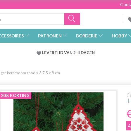
Cont
CCESSOIRES
PATRONEN
BORDERIE
HOBBY
LEVERTIJD VAN 2-4 DAGEN
ger kerstboom rood x 3 7,5 x 8 cm
20% KORTING
A