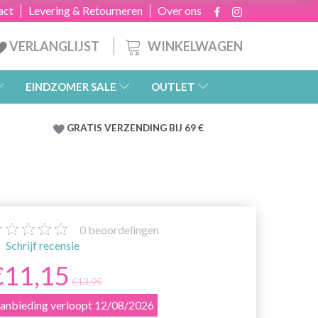
act
Levering & Retourneren
Over ons
WINKELWAGEN
VERLANGLIJST
EINDZOMER SALE
OUTLET
GRATIS
VERZENDING BIJ 69 €
0
beoordelingen
Schrijf recensie
€11,15
€13,95
anbieding verloopt 12/08/2026