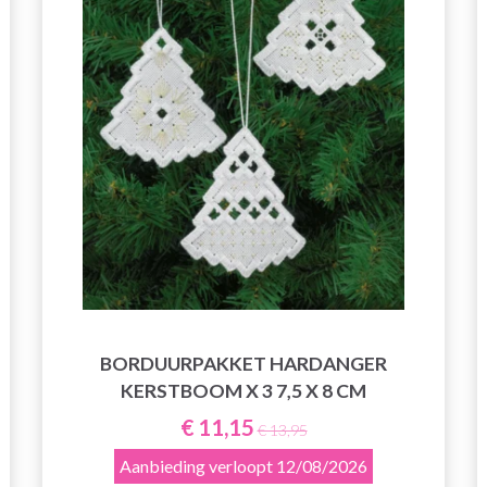
BORDUURPAKKET HARDANGER
KERSTBOOM X 3 7,5 X 8 CM
€ 11,15
€ 13,95
Aanbieding verloopt
12/08/2026