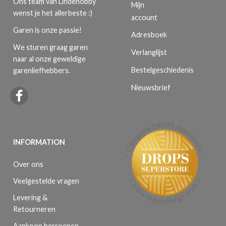
Ons team van Lindehobby
Mijn
wenst je het allerbeste :)
account
Garen is onze passie!
Adresboek
We sturen graag garen
Verlanglijst
naar al onze geweldige
Bestelgeschiedenis
garenliefhebbers.
Nieuwsbrief
INFORMATION
Over ons
Veelgestelde vragen
Levering &
Retourneren
Aankoop herroepen