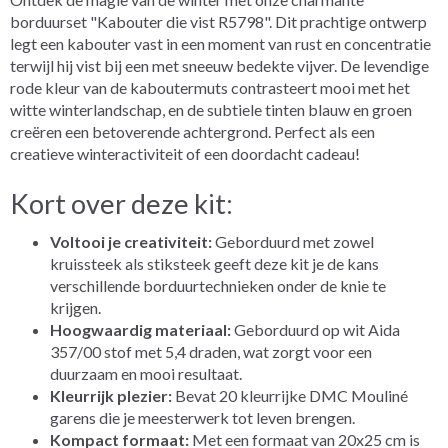
borduurset "Kabouter die vist R5798". Dit prachtige ontwerp
legt een kabouter vast in een moment van rust en concentratie
terwijl hij vist bij een met sneeuw bedekte vijver. De levendige
rode kleur van de kaboutermuts contrasteert mooi met het
witte winterlandschap, en de subtiele tinten blauw en groen
creëren een betoverende achtergrond. Perfect als een
creatieve winteractiviteit of een doordacht cadeau!
Kort over deze kit:
Voltooi je creativiteit:
Geborduurd met zowel
kruissteek als stiksteek geeft deze kit je de kans
verschillende borduurtechnieken onder de knie te
krijgen.
Hoogwaardig materiaal:
Geborduurd op wit Aida
357/00 stof met 5,4 draden, wat zorgt voor een
duurzaam en mooi resultaat.
Kleurrijk plezier:
Bevat 20 kleurrijke DMC Mouliné
garens die je meesterwerk tot leven brengen.
Kompact formaat:
Met een formaat van 20x25 cm is