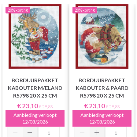
20%
korting
20%
korting
BORDUURPAKKET
BORDUURPAKKET
KABOUTER M/ELAND
KABOUTER & PAARD
R5798 20 X 25 CM
R5798 20 X 25 CM
€ 23,10
€ 23,10
€ 28,85
€ 28,85
Aanbieding verloopt
Aanbieding verloopt
12/08/2026
12/08/2026