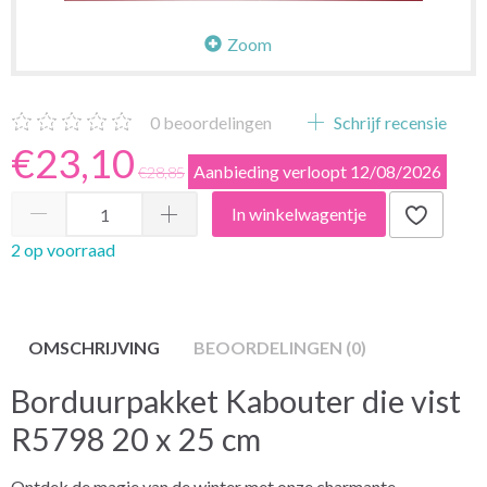
Zoom
0
beoordelingen
Schrijf recensie
€23,10
Aanbieding verloopt 12/08/2026
€28,85
In winkelwagentje
2 op voorraad
OMSCHRIJVING
BEOORDELINGEN (0)
Borduurpakket Kabouter die vist
R5798 20 x 25 cm
Ontdek de magie van de winter met onze charmante