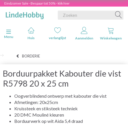
Eindzomer Sale - Bespaar tot 50% - klik hier
Navigatie in-/uitschakelen
Menu
Huis
verlanglijst
Aanmelden
Winkelwagen
BORDERIE
Borduurpakket Kabouter die vist
R5798 20 x 25 cm
Oogverblindend ontwerp met kabouter die vist
Afmetingen: 20x25cm
Kruissteek en stiksteek techniek
20 DMC Mouliné kleuren
Borduurwerk op wit Aida 5,4 draad