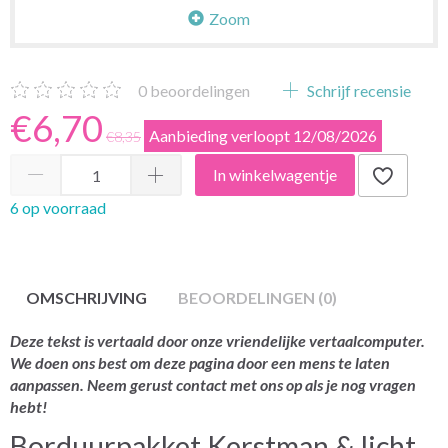
Zoom
0
beoordelingen
Schrijf recensie
€6,70
Aanbieding verloopt 12/08/2026
€8,35
In winkelwagentje
6 op voorraad
OMSCHRIJVING
BEOORDELINGEN (0)
Deze tekst is vertaald door onze vriendelijke vertaalcomputer.
We doen ons best om deze pagina door een mens te laten
aanpassen. Neem gerust contact met ons op als je nog vragen
hebt!
Borduurpakket Kerstman & licht