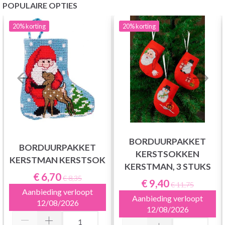
POPULAIRE OPTIES
20%
korting
20%
korting
BORDUURPAKKET
BORDUURPAKKET
KERSTSOKKEN
KERSTMAN KERSTSOK
KERSTMAN, 3 STUKS
€ 6,70
€ 8,35
€ 9,40
€ 11,75
Aanbieding verloopt
Aanbieding verloopt
12/08/2026
12/08/2026