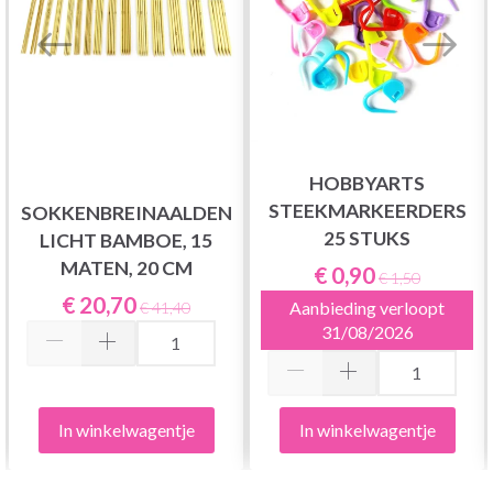
HOBBYARTS
STEEKMARKEERDERS
SOKKENBREINAALDEN
25 STUKS
LICHT BAMBOE, 15
MATEN, 20 CM
€ 0,90
€ 1,50
€ 20,70
Aanbieding verloopt
€ 41,40
31/08/2026
In winkelwagentje
In winkelwagentje