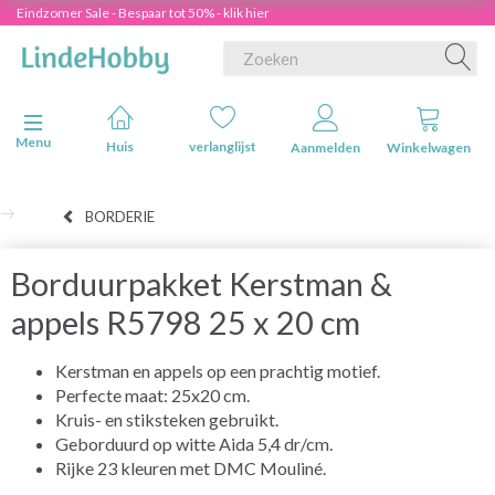
Eindzomer Sale - Bespaar tot 50% - klik hier
Navigatie in-/uitschakelen
Menu
Huis
verlanglijst
Aanmelden
Winkelwagen
BORDERIE
Borduurpakket Kerstman &
appels R5798 25 x 20 cm
Kerstman en appels op een prachtig motief.
Perfecte maat: 25x20 cm.
Kruis- en stiksteken gebruikt.
Geborduurd op witte Aida 5,4 dr/cm.
Rijke 23 kleuren met DMC Mouliné.