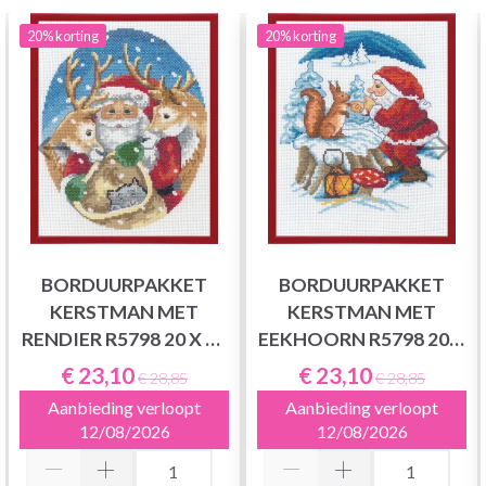
20%
korting
20%
korting
BORDUURPAKKET
BORDUURPAKKET
KERSTMAN MET
KERSTMAN MET
RENDIER R5798 20 X 25
EEKHOORN R5798 20 X
CM
25 CM
€ 23,10
€ 23,10
€ 28,85
€ 28,85
Aanbieding verloopt
Aanbieding verloopt
12/08/2026
12/08/2026