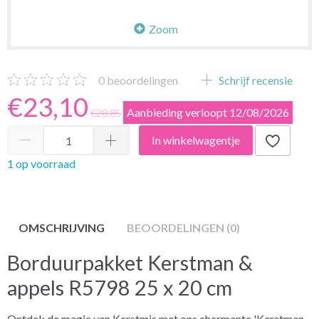
Zoom
0
beoordelingen
Schrijf recensie
€23,10
Aanbieding verloopt 12/08/2026
€28,85
In winkelwagentje
1 op voorraad
OMSCHRIJVING
BEOORDELINGEN (0)
Borduurpakket Kerstman &
appels R5798 25 x 20 cm
Ontdek de magie van Kerstmis met ons charmante 'Kerstman