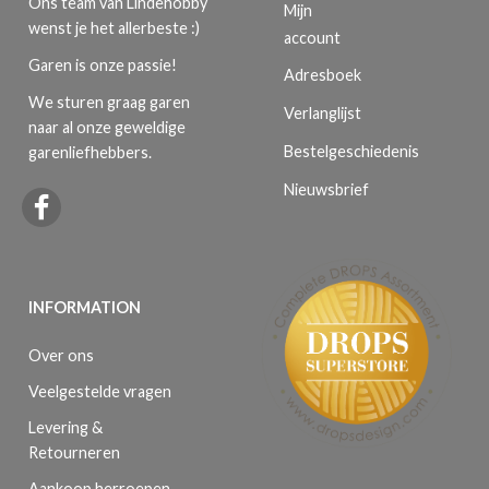
Ons team van Lindehobby
Mijn
wenst je het allerbeste :)
account
Garen is onze passie!
Adresboek
We sturen graag garen
Verlanglijst
naar al onze geweldige
Bestelgeschiedenis
garenliefhebbers.
Nieuwsbrief
INFORMATION
Over ons
Veelgestelde vragen
Levering &
Retourneren
Aankoop herroepen