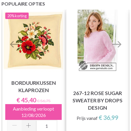
POPULAIRE OPTIES
20%
korting
BORDUURKUSSEN
KLAPROZEN
267-12 ROSE SUGAR
€ 45,40
SWEATER BY DROPS
€ 56,75
DESIGN
Aanbieding verloopt
12/08/2026
€ 36,99
Prijs vanaf