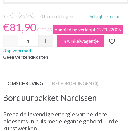
0
beoordelingen
Schrijf recensie
€81,90
Aanbieding verloopt 12/08/2026
€102,35
In winkelwagentje
3 op voorraad
Geen verzendkosten!
OMSCHRIJVING
BEOORDELINGEN (0)
Borduurpakket Narcissen
Breng de levendige energie van heldere
bloesems in huis met elegante geborduurde
kunstwerken.