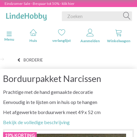
Eindzomer Sale - Bespaar tot 50% - klik hier
Navigatie in-/uitschakelen
Menu
Huis
verlanglijst
Aanmelden
Winkelwagen
BORDERIE
Borduurpakket Narcissen
Prachtige met de hand gemaakte decoratie
Eenvoudig in te lijsten om in huis op te hangen
Het afgewerkte borduurwerk meet 49 x 52 cm
Bekijk de volledige beschrijving
19% KORTING