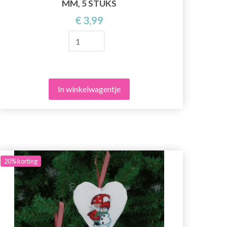
MM, 5 STUKS
€ 3,99
In winkelwagentje
20%
korting
20%
ko