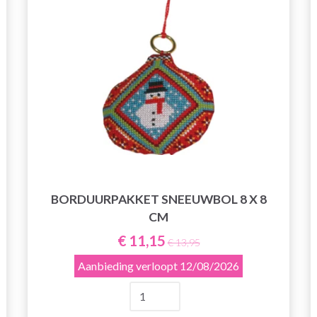
BORDUURPAKKET SNEEUWBOL 8 X 8
CM
€ 11,15
€ 13,95
Aanbieding verloopt
12/08/2026