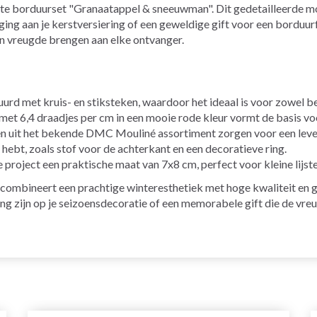
nte borduurset "Granaatappel & sneeuwman". Dit gedetailleerde m
ng aan je kerstversiering of een geweldige gift voor een borduurf
n vreugde brengen aan elke ontvanger.
rd met kruis- en stiksteken, waardoor het ideaal is voor zowel b
et 6,4 draadjes per cm in een mooie rode kleur vormt de basis voo
en uit het bekende DMC Mouliné assortiment zorgen voor een leven
g hebt, zoals stof voor de achterkant en een decoratieve ring.
je project een praktische maat van 7x8 cm, perfect voor kleine lijst
ombineert een prachtige winteresthetiek met hoge kwaliteit en 
ng zijn op je seizoensdecoratie of een memorabele gift die de vr