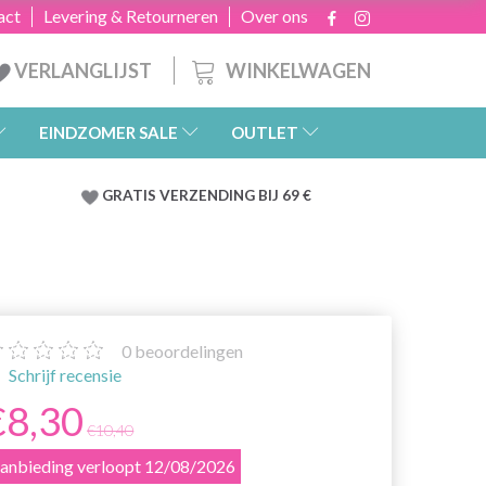
act
Levering & Retourneren
Over ons
WINKELWAGEN
VERLANGLIJST
EINDZOMER SALE
OUTLET
GRATIS
VERZENDING BIJ 69 €
0
beoordelingen
Schrijf recensie
€8,30
€10,40
anbieding verloopt 12/08/2026