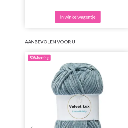
In winkelwagentje
AANBEVOLEN VOOR U
50%
korting