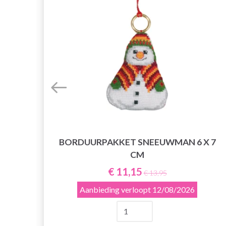
DER
BORDUURPAKKET SNEEUWMAN 6 X 7
CM
€ 11,15
€ 13,95
Aanbieding verloopt
12/08/2026