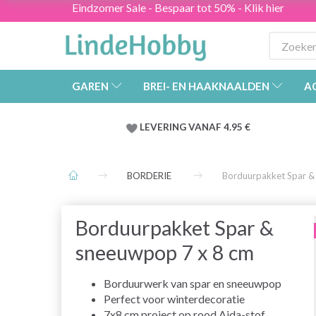
Eindzomer Sale - Bespaar tot 50% - Klik hier
GAREN
BREI- EN HAAKNAALDEN
A
LEVERING VANAF 4.95 €
BORDERIE
Borduurpakket Spar &
Borduurpakket Spar &
sneeuwpop 7 x 8 cm
Borduurwerk van spar en sneeuwpop
Perfect voor winterdecoratie
7x8 cm project op rood Aida-stof