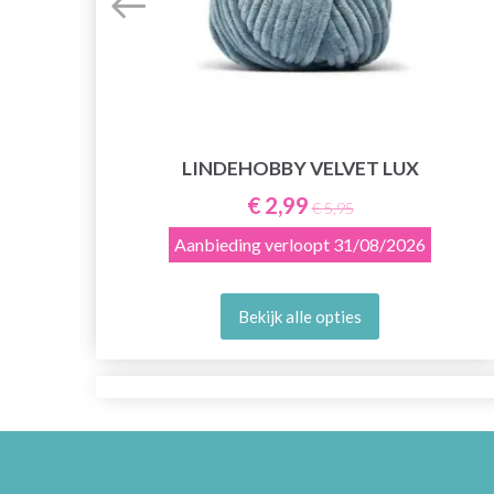
LINDEHOBBY VELVET LUX
E
€ 2,99
€ 5,95
Aanbieding verloopt
31/08/2026
Bekijk alle opties