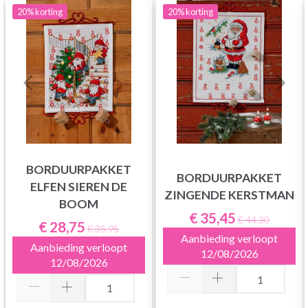
20%
korting
20%
korting
BORDUURPAKKET
BORDUURPAKKET
ELFEN SIEREN DE
ZINGENDE KERSTMAN
BOOM
€ 35,45
€ 44,30
€ 28,75
€ 35,95
Aanbieding verloopt
Aanbieding verloopt
12/08/2026
12/08/2026