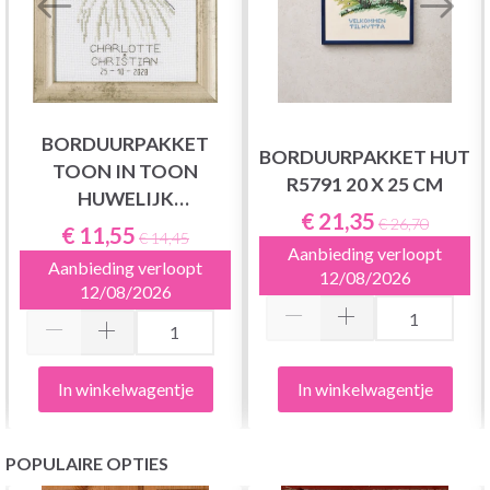
BORDUURPAKKET
BORDUURPAKKET HUT
TOON IN TOON
R5791 20 X 25 CM
HUWELIJK
€ 21,35
R535914X19
€ 26,70
€ 11,55
€ 14,45
Aanbieding verloopt
Aanbieding verloopt
12/08/2026
12/08/2026
In winkelwagentje
In winkelwagentje
POPULAIRE OPTIES