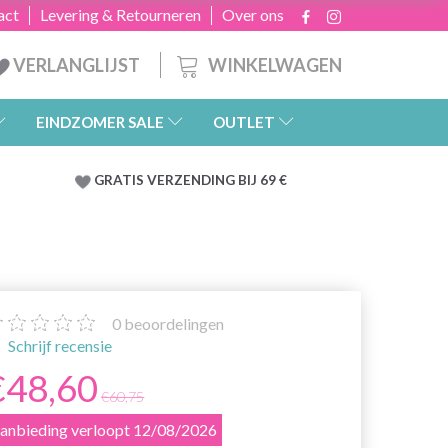
act
Levering & Retourneren
Over ons
WINKELWAGEN
VERLANGLIJST
EINDZOMER SALE
OUTLET
GRATIS
VERZENDING BIJ 69 €
0
beoordelingen
Schrijf recensie
€48,60
€60,75
anbieding verloopt 12/08/2026