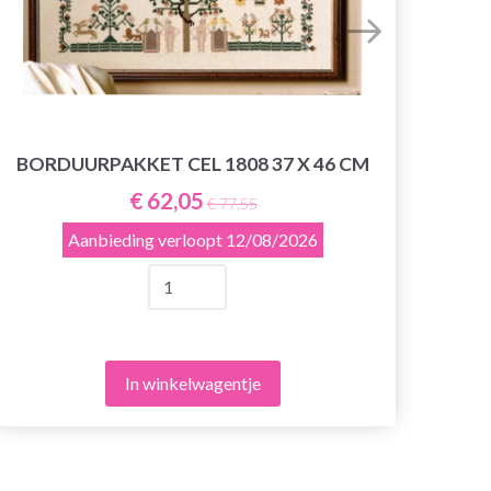
BOR
BORDUURPAKKET CEL 1808 37 X 46 CM
€ 62,05
€ 77,55
Aanbieding verloopt
12/08/2026
In winkelwagentje