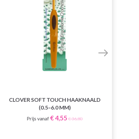
CLOVER SOFT TOUCH HAAKNAALD
CLO
(0.5–6.0 MM)
€ 4,55
Prijs vanaf
€ 36,80