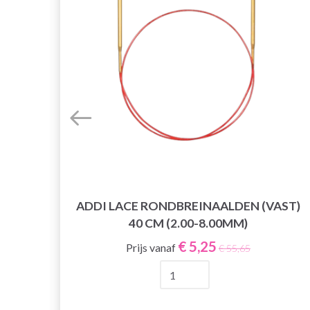
ADDI LACE RONDBREINAALDEN (VAST)
RE
40 CM (2.00-8.00MM)
M)
€ 5,25
Prijs vanaf
€ 55,65