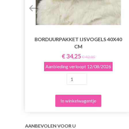
BORDUURPAKKET IJSVOGELS 40X40
CM
E
€ 34,25
€ 42,85
Aanbieding verloopt
12/08/2026
In winkelwagentje
AANBEVOLEN VOOR U