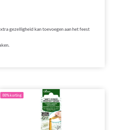
xtra gezelligheid kan toevoegen aan het feest
aken.
88%
korting
88%
ko