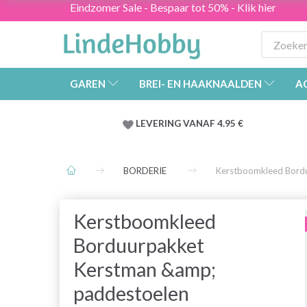
Eindzomer Sale - Bespaar tot 50% - Klik hier
GAREN
BREI- EN HAAKNAALDEN
A
LEVERING VANAF 4.95 €
BORDERIE
Kerstboomkleed Bordu
Kerstboomkleed
Borduurpakket
Kerstman &amp;
paddestoelen