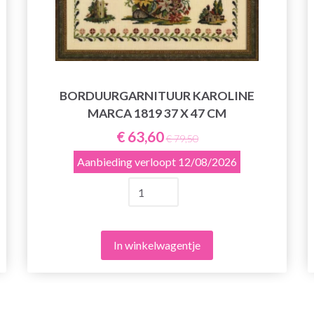
BORDUURGARNITUUR KAROLINE
MARCA 1819 37 X 47 CM
€ 63,60
€ 79,50
Aanbieding verloopt
12/08/2026
In winkelwagentje