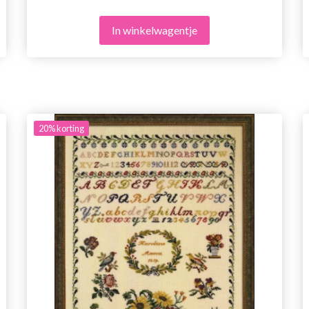
In winkelwagentje
20%
korting