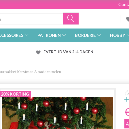
Cont
CCESSOIRES
PATRONEN
BORDERIE
HOBBY
LEVERTIJD VAN 2-4 DAGEN
urpakket Kerstman & paddestoelen
20% KORTING
A