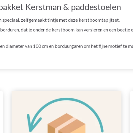
akket Kerstman & paddestoelen
n speciaal, zelfgemaakt tintje met deze kerstboomtapijtset.
borduren, dat je onder de kerstboom kan versieren en een beetje e
een diameter van 100 cm en borduurgaren om het fijne motief te m