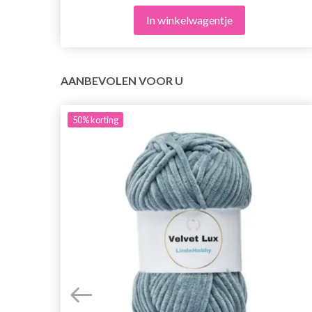
In winkelwagentje
AANBEVOLEN VOOR U
50%
korting