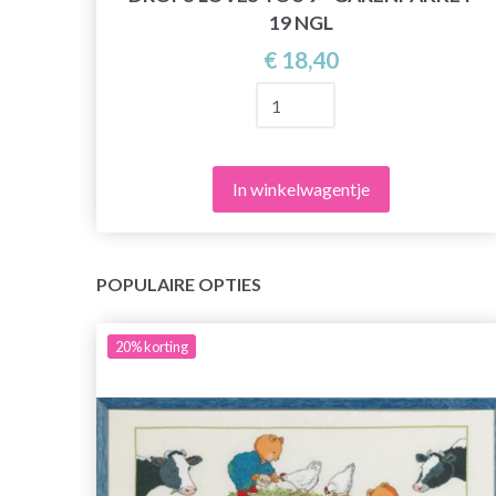
19 NGL
€ 18,40
In winkelwagentje
POPULAIRE OPTIES
20%
korting