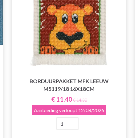
BORDUURPAKKET MFK LEEUW
M5119/18 16X18CM
€ 11,40
€ 14,30
Aanbieding verloopt
12/08/2026