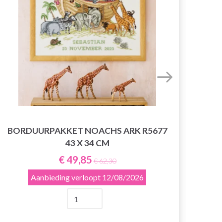
BORDUURPAKKET NOACHS ARK R5677
43 X 34 CM
€ 49,85
€ 62,30
Aanbieding verloopt
12/08/2026