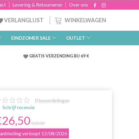
act
Levering & Retourneren
Over ons
WINKELWAGEN
VERLANGLIJST
EINDZOMER SALE
OUTLET
GRATIS
VERZENDING BIJ 69 €
0
beoordelingen
Schrijf recensie
€26,50
€33,10
anbieding verloopt 12/08/2026