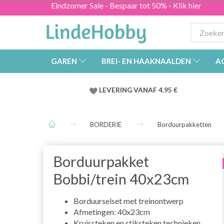
Eindzomer Sale - Bespaar tot 50% - Klik hier
GAREN
BREI- EN HAAKNAALDEN
A
LEVERING VANAF 4.95 €
BORDERIE
Borduurpakketten
Borduurpakket
Bobbi/trein 40x23cm
Borduurselset met treinontwerp
Afmetingen: 40x23cm
Kruissteken en stiksteken technieken