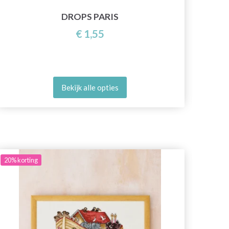
DROPS PARIS
€ 1,55
Bekijk alle opties
20%
korting
20%
ko