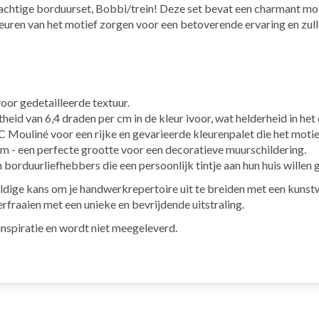
chtige borduurset, Bobbi/trein! Deze set bevat een charmant moti
leuren van het motief zorgen voor een betoverende ervaring en zull
oor gedetailleerde textuur.
id van 6,4 draden per cm in de kleur ivoor, wat helderheid in het
Mouliné voor een rijke en gevarieerde kleurenpalet die het motief
 - een perfecte grootte voor een decoratieve muurschildering.
borduurliefhebbers die een persoonlijk tintje aan hun huis willen 
ldige kans om je handwerkrepertoire uit te breiden met een kunstw
verfraaien met een unieke en bevrijdende uitstraling.
r inspiratie en wordt niet meegeleverd.