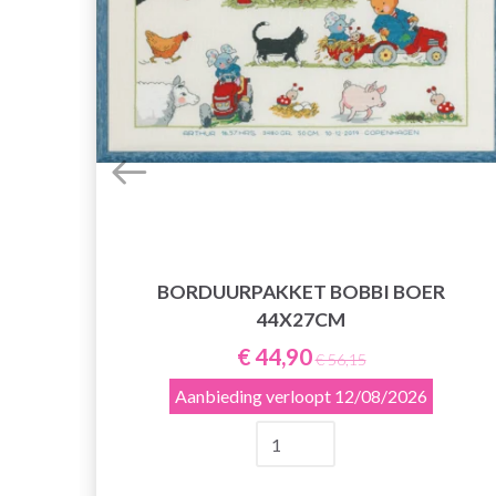
7 19
BORDUURPAKKET BOBBI BOER
44X27CM
€ 44,90
€ 56,15
Aanbieding verloopt
12/08/2026