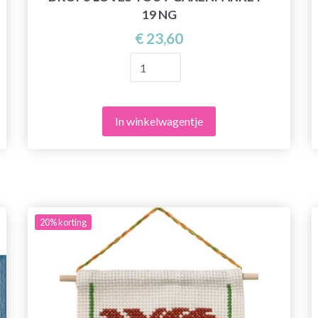
19 NG
€ 23,60
In winkelwagentje
20%
korting