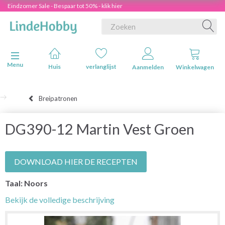
Eindzomer Sale - Bespaar tot 50% - klik hier
Navigatie in-/uitschakelen
Menu
Huis
verlanglijst
Aanmelden
Winkelwagen
Breipatronen
DG390-12 Martin Vest Groen
DOWNLOAD HIER DE RECEPTEN
Taal: Noors
Bekijk de volledige beschrijving