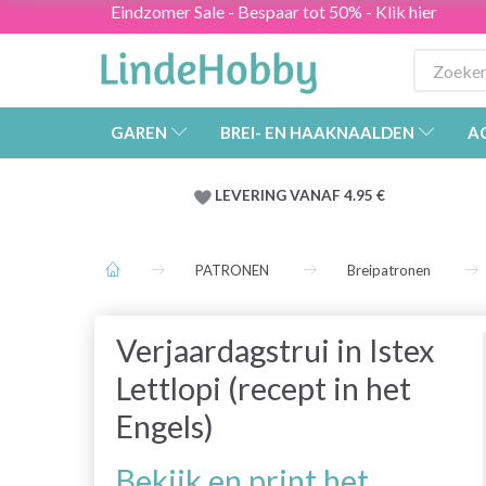
Eindzomer Sale - Bespaar tot 50% - Klik hier
GAREN
BREI- EN HAAKNAALDEN
A
LEVERING VANAF 4.95 €
PATRONEN
Breipatronen
Verjaardagstrui in Istex
Lettlopi (recept in het
Engels)
Bekijk en print het