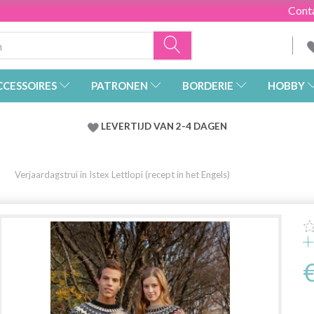
Cont
CCESSOIRES
PATRONEN
BORDERIE
HOBBY
LEVERTIJD VAN 2-4 DAGEN
Verjaardagstrui in Istex Lettlopi (recept in het Engels)