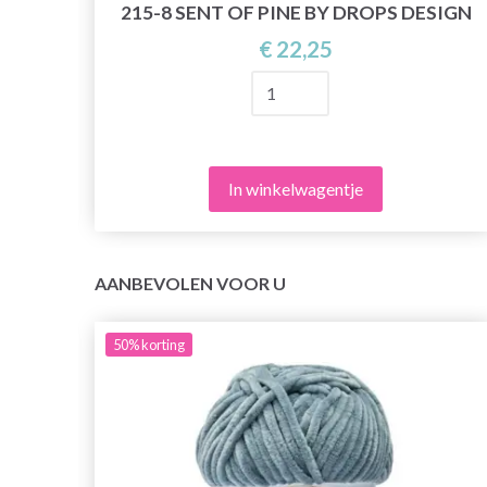
215-8 SENT OF PINE BY DROPS DESIGN
 BY
€ 22,25
In winkelwagentje
AANBEVOLEN VOOR U
50%
korting