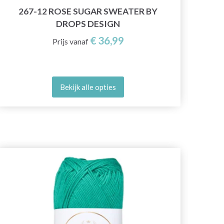
22
267-12 ROSE SUGAR SWEATER BY
DROPS DESIGN
€ 36,99
Prijs vanaf
Bekijk alle opties