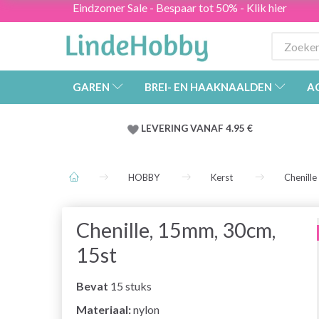
Eindzomer Sale - Bespaar tot 50% - Klik hier
GAREN
BREI- EN HAAKNAALDEN
A
LEVERING VANAF 4.95 €
HOBBY
Kerst
Chenille
Chenille, 15mm, 30cm,
15st
Bevat
15 stuks
Materiaal:
nylon