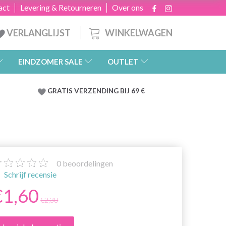
act
Levering & Retourneren
Over ons
WINKELWAGEN
VERLANGLIJST
EINDZOMER SALE
OUTLET
GRATIS
VERZENDING BIJ 69 €
0
beoordelingen
Schrijf recensie
€1,60
€2,30