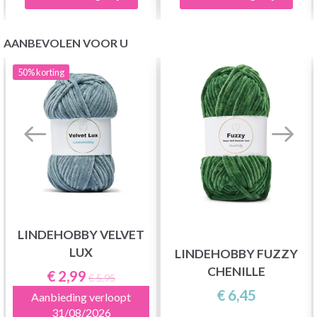
AANBEVOLEN VOOR U
50%
korting
LINDEHOBBY VELVET
LUX
LINDEHOBBY FUZZY
CHENILLE
€ 2,99
€ 5,95
€ 6,45
Aanbieding verloopt
31/08/2026