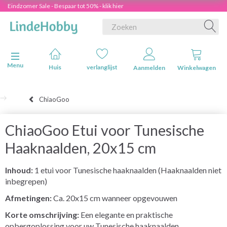
Eindzomer Sale - Bespaar tot 50% - klik hier
Navigatie in-/uitschakelen
Menu
Huis
verlanglijst
Aanmelden
Winkelwagen
ChiaoGoo
ChiaoGoo Etui voor Tunesische
Haaknaalden, 20x15 cm
Inhoud:
1 etui voor Tunesische haaknaalden (Haaknaalden niet
inbegrepen)
Afmetingen:
Ca. 20x15 cm wanneer opgevouwen
Korte omschrijving:
Een elegante en praktische
opbergoplossing voor uw Tunesische haaknaalden