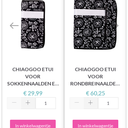
CHIAOGOO ETUI
CHIAOGOO ETUI
VOOR
VOOR
SOKKENNAALDEN EN
RONDBREINAALDEN,
HAAKNAALDEN, 9X18
18X23 CM
€ 29,99
€ 60,25
CM
In winkelwagentje
In winkelwagentje