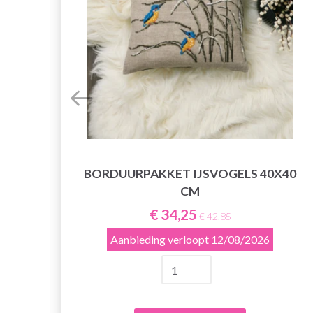
BORDUURPAKKET IJSVOGELS 40X40
CM
€ 34,25
€ 42,85
Aanbieding verloopt
12/08/2026