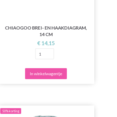
CHIAOGOO BREI- EN HAAKDIAGRAM,
14 CM
€ 14,15
In winkelwagentje
50%
korting