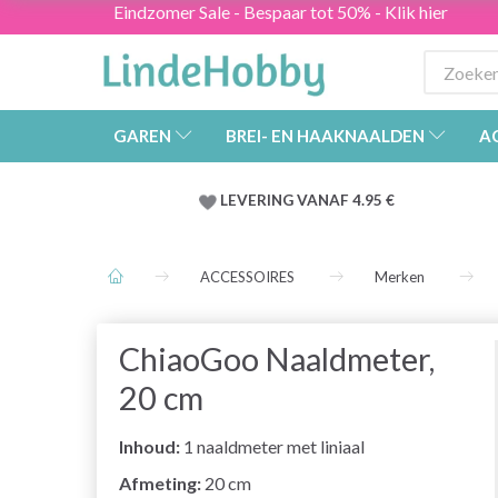
Eindzomer Sale - Bespaar tot 50% - Klik hier
GAREN
BREI- EN HAAKNAALDEN
A
LEVERING VANAF 4.95 €
ACCESSOIRES
Merken
ChiaoGoo Naaldmeter,
20 cm
Inhoud:
1 naaldmeter met liniaal
Afmeting:
20 cm