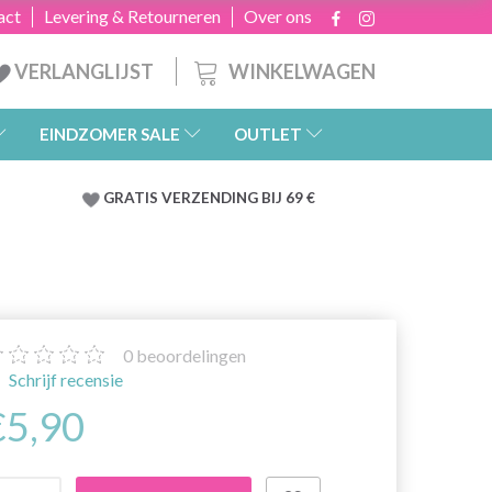
act
Levering & Retourneren
Over ons
WINKELWAGEN
VERLANGLIJST
EINDZOMER SALE
OUTLET
GRATIS
VERZENDING BIJ 69 €
0
beoordelingen
Schrijf recensie
€5,90