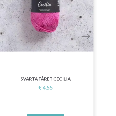
SVARTA FÅRET CECILIA
€ 4,55