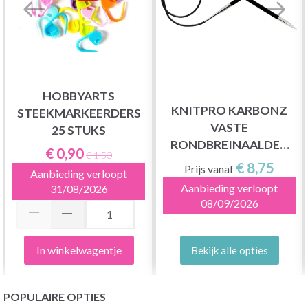
HOBBYARTS
KNITPRO KARBONZ
STEEKMARKEERDERS
VASTE
25 STUKS
RONDBREINAALDEN
€ 0,90
€ 1,50
80 CM (2-8.00MM)
€ 8,75
Prijs vanaf
Aanbieding verloopt
Aanbieding verloopt
31/08/2026
08/09/2026
In winkelwagentje
Bekijk alle opties
POPULAIRE OPTIES