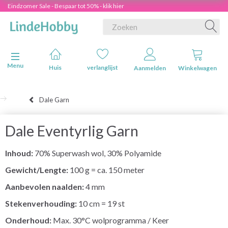
Eindzomer Sale - Bespaar tot 50% - klik hier
Navigatie in-/uitschakelen
Menu
Huis
verlanglijst
Aanmelden
Winkelwagen
Dale Garn
Dale Eventyrlig Garn
Inhoud:
70% Superwash wol, 30% Polyamide
Gewicht/Lengte:
100 g = ca. 150 meter
Aanbevolen naalden:
4 mm
Stekenverhouding:
10 cm = 19 st
Onderhoud:
Max. 30°C wolprogramma / Keer