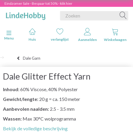
Eindzomer Sale - Bespaar tot 50% - klik hier
Navigatie in-/uitschakelen
Menu
Huis
verlanglijst
Aanmelden
Winkelwagen
Dale Garn
Dale Glitter Effect Yarn
Inhoud:
60% Viscose, 40% Polyester
Gewicht/lengte:
20 g = ca. 150 meter
Aanbevolen naalden:
2.5 - 3.5 mm
Wassen:
Max 30°C wolprogramma
Bekijk de volledige beschrijving