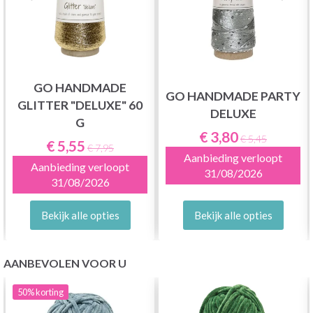
GO HANDMADE
GO HANDMADE PARTY
GLITTER "DELUXE" 60
DELUXE
G
€ 3,80
€ 5,45
€ 5,55
€ 7,95
Aanbieding verloopt
Aanbieding verloopt
31/08/2026
31/08/2026
Bekijk alle opties
Bekijk alle opties
AANBEVOLEN VOOR U
50%
korting