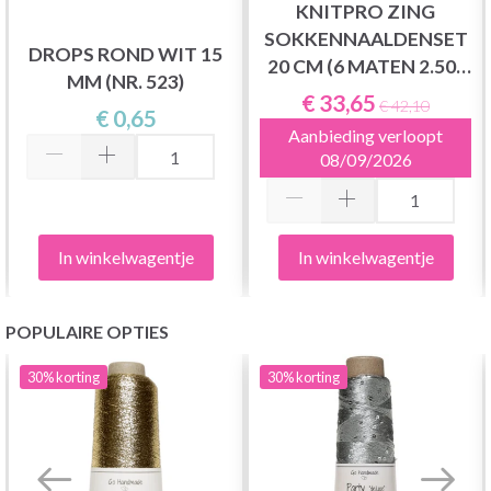
KNITPRO ZING
SOKKENNAALDENSET
DROPS ROND WIT 15
20 CM (6 MATEN 2.50-
MM (NR. 523)
5.00MM)
€ 33,65
€ 42,10
€ 0,65
Aanbieding verloopt
08/09/2026
In winkelwagentje
In winkelwagentje
POPULAIRE OPTIES
30%
korting
30%
korting