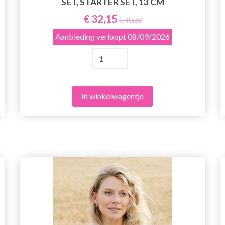
SET, STARTER SET, 13 CM
€ 32,15
€ 40,20
Aanbieding verloopt
08/09/2026
In winkelwagentje