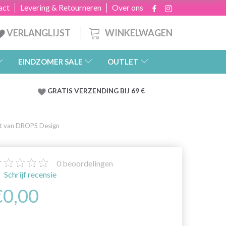
act
Levering & Retourneren
Over ons
WINKELWAGEN
VERLANGLIJST
EINDZOMER SALE
OUTLET
GRATIS
VERZENDING BIJ 69 €
t van DROPS Design
0
beoordelingen
Schrijf recensie
€0,00