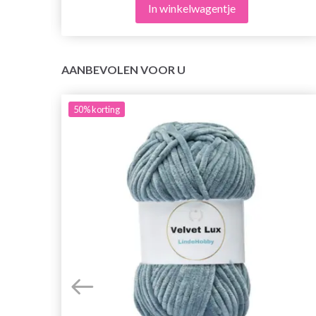
In winkelwagentje
AANBEVOLEN VOOR U
50%
korting