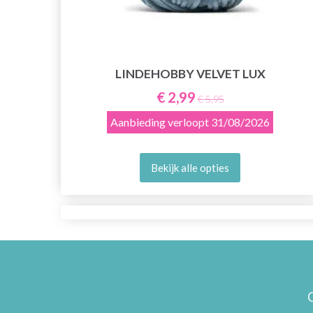
LINDEHOBBY VELVET LUX
E
€ 2,99
€ 5,95
Aanbieding verloopt
31/08/2026
Bekijk alle opties