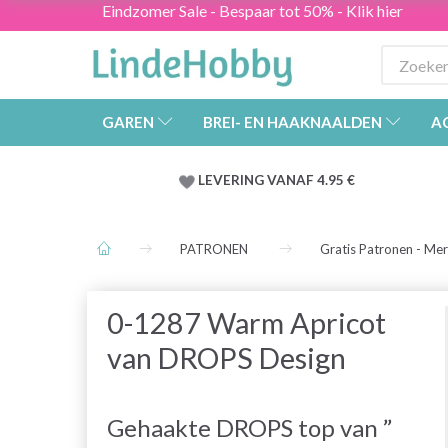
Eindzomer Sale - Bespaar tot 50% - Klik hier
GAREN
BREI- EN HAAKNAALDEN
A
LEVERING VANAF 4.95 €
PATRONEN
Gratis Patronen - Me
0-1287 Warm Apricot
van DROPS Design
Gehaakte DROPS top van ”