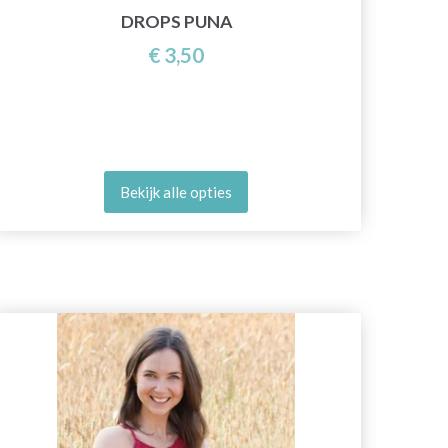
R
DROPS PUNA
€ 3,50
Bekijk alle opties