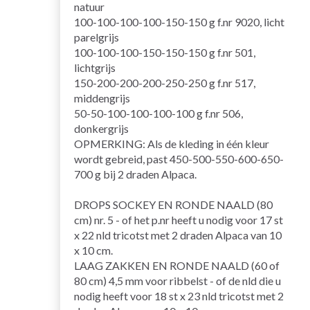
natuur
100-100-100-100-150-150 g f.nr 9020, licht
parelgrijs
100-100-100-150-150-150 g f.nr 501,
lichtgrijs
150-200-200-200-250-250 g f.nr 517,
middengrijs
50-50-100-100-100-100 g f.nr 506,
donkergrijs
OPMERKING: Als de kleding in één kleur
wordt gebreid, past 450-500-550-600-650-
700 g bij 2 draden Alpaca.
DROPS SOCKEY EN RONDE NAALD (80
cm) nr. 5 - of het p.nr heeft u nodig voor 17 st
x 22 nld tricotst met 2 draden Alpaca van 10
x 10 cm.
LAAG ZAKKEN EN RONDE NAALD (60 of
80 cm) 4,5 mm voor ribbelst - of de nld die u
nodig heeft voor 18 st x 23 nld tricotst met 2