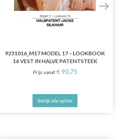
9231016_M17 MODEL 17 – LOOKBOOK
26
16 VEST IN HALVE PATENTSTEEK
€ 90,75
Prijs vanaf
Bekijk alle opties