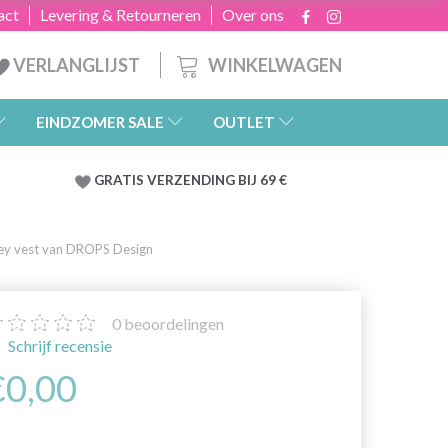
act
Levering & Retourneren
Over ons
WINKELWAGEN
VERLANGLIJST
EINDZOMER SALE
OUTLET
GRATIS
VERZENDING BIJ 69 €
ey vest van DROPS Design
0
beoordelingen
Schrijf recensie
€0,00