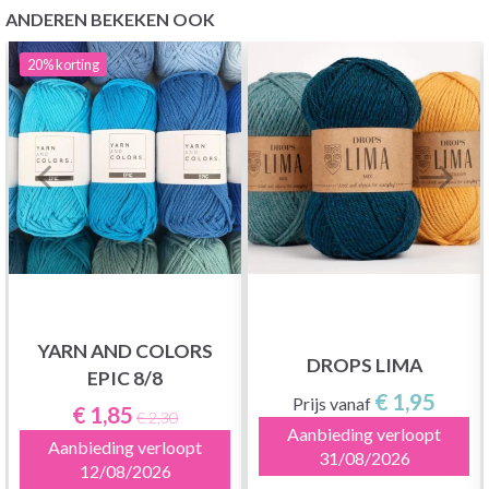
ANDEREN BEKEKEN OOK
20%
korting
YARN AND COLORS
DROPS LIMA
EPIC 8/8
€ 1,95
Prijs vanaf
€ 1,85
€ 2,30
Aanbieding verloopt
Aanbieding verloopt
31/08/2026
12/08/2026