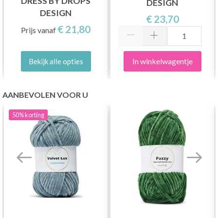
DRESS BY DROPS
DESIGN
DESIGN
€ 23,70
€ 21,80
Prijs vanaf
In winkelwagentje
Bekijk alle opties
AANBEVOLEN VOOR U
50%
korting