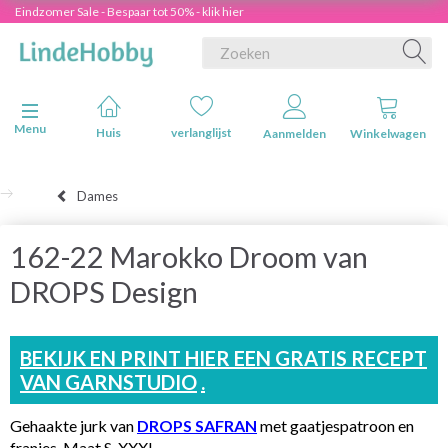
Eindzomer Sale - Bespaar tot 50% - klik hier
Navigatie in-/uitschakelen
Menu
Huis
verlanglijst
Aanmelden
Winkelwagen
Dames
162-22 Marokko Droom van
DROPS Design
BEKIJK EN PRINT HIER EEN GRATIS RECEPT
VAN GARNSTUDIO
.
Gehaakte jurk van
DROPS SAFRAN
met gaatjespatroon en
franjes. Maat S-XXXL