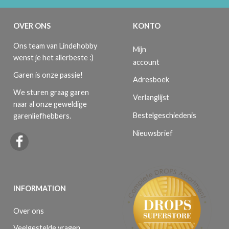
OVER ONS
KONTO
Ons team van Lindehobby
Mijn
wenst je het allerbeste :)
account
Garen is onze passie!
Adresboek
We sturen graag garen
Verlanglijst
naar al onze geweldige
Bestelgeschiedenis
garenliefhebbers.
Nieuwsbrief
INFORMATION
Over ons
Veelgestelde vragen