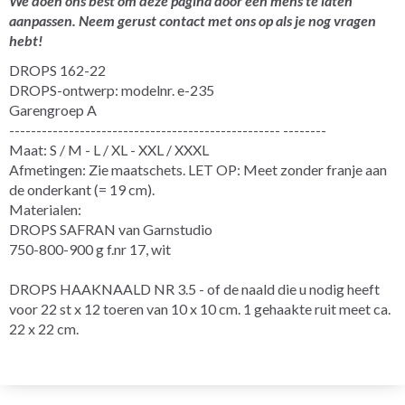
We doen ons best om deze pagina door een mens te laten
aanpassen. Neem gerust contact met ons op als je nog vragen
hebt!
DROPS 162-22
DROPS-ontwerp: modelnr. e-235
Garengroep A
-------------------------------------------------- --------
Maat: S / M - L / XL - XXL / XXXL
Afmetingen: Zie maatschets. LET OP: Meet zonder franje aan
de onderkant (= 19 cm).
Materialen:
DROPS SAFRAN van Garnstudio
750-800-900 g f.nr 17, wit
DROPS HAAKNAALD NR 3.5 - of de naald die u nodig heeft
voor 22 st x 12 toeren van 10 x 10 cm. 1 gehaakte ruit meet ca.
22 x 22 cm.