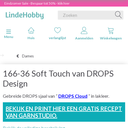
Eindzomer Sale - Bespaar tot 50% - klik hier
Navigatie in-/uitschakelen
Menu
Huis
verlanglijst
Aanmelden
Winkelwagen
Dames
166-36 Soft Touch van DROPS
Design
Gebreide DROPS sjaal van ”
DROPS Cloud
” in lakleer.
BEKIJK EN PRINT HIER EEN GRATIS RECEPT
VAN GARNSTUDIO.
Bekijk de volledige beschrijving