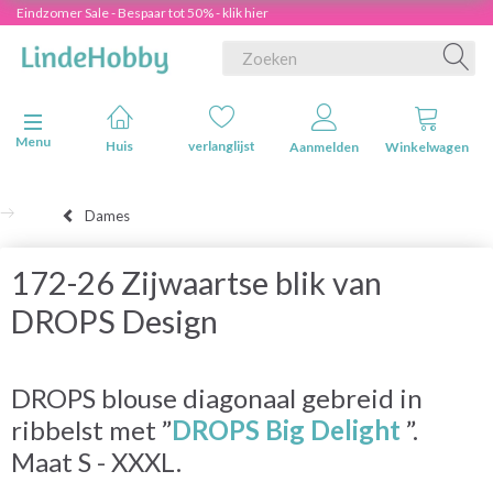
Eindzomer Sale - Bespaar tot 50% - klik hier
Navigatie in-/uitschakelen
Menu
Huis
verlanglijst
Aanmelden
Winkelwagen
Dames
172-26 Zijwaartse blik van
DROPS Design
DROPS blouse diagonaal gebreid in
ribbelst met ”
DROPS Big Delight
”.
Maat S - XXXL.