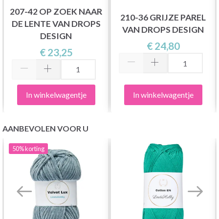
207-42 OP ZOEK NAAR
210-36 GRIJZE PAREL
DE LENTE VAN DROPS
VAN DROPS DESIGN
DESIGN
€ 24,80
€ 23,25
In winkelwagentje
In winkelwagentje
AANBEVOLEN VOOR U
50%
korting