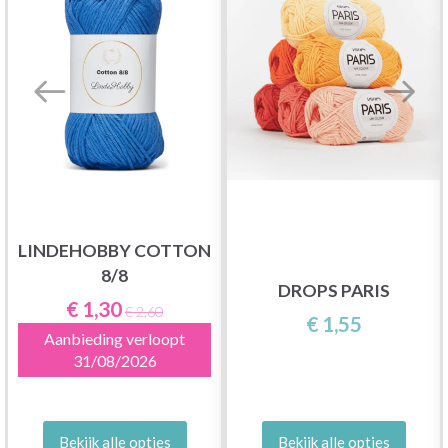
LINDEHOBBY COTTON
8/8
DROPS PARIS
€ 1,30
€ 2,60
€ 1,55
Aanbieding verloopt
31/08/2026
Bekijk alle opties
Bekijk alle opties