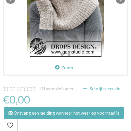
Zoom
0
beoordelingen
Schrijf recensie
€0,00
Ontvang een melding wanneer het weer op voorraad is