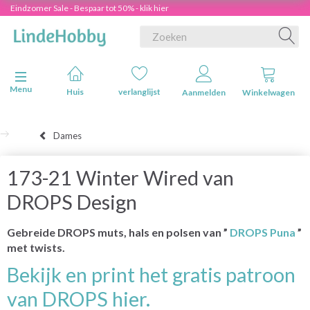
Eindzomer Sale - Bespaar tot 50% - klik hier
Navigatie in-/uitschakelen
Menu
Huis
verlanglijst
Aanmelden
Winkelwagen
Dames
173-21 Winter Wired van
DROPS Design
Gebreide DROPS muts, hals en polsen van ”
DROPS Puna
”
met twists.
Bekijk en print het gratis patroon
van DROPS hier.