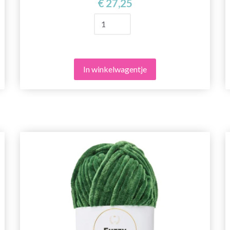
€ 27,25
In winkelwagentje