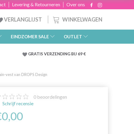
act
Levering & Retourneren
Over ons
WINKELWAGEN
VERLANGLIJST
EINDZOMER SALE
OUTLET
GRATIS
VERZENDING BIJ 69 €
in-vest van DROPS Design
0
beoordelingen
Schrijf recensie
€0,00