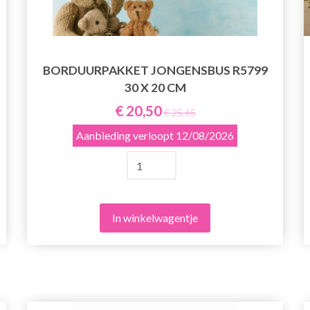
BORDUURPAKKET JONGENSBUS R5799
30 X 20 CM
€ 20,50
€ 25,65
Aanbieding verloopt
12/08/2026
In winkelwagentje