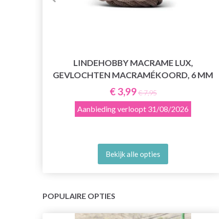
LINDEHOBBY MACRAME LUX,
E
GEVLOCHTEN MACRAMÉKOORD, 6 MM
€ 3,99
€ 7,95
Aanbieding verloopt
31/08/2026
Bekijk alle opties
POPULAIRE OPTIES