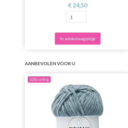
€ 24,50
In winkelwagentje
AANBEVOLEN VOOR U
50%
korting