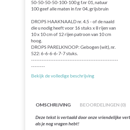
50-50-50-50-100-100 g f.nr 01, natuur
100 geef alle maten in f.nr 04, grijsbruin
DROPS HAAKNAALD nr. 4.5 - of de naald
die u nodig heeft voor 16 stuks x 8 rijen van
10 x 10 cm of 12 rijen patroon van 10 cm
hoog.
DROPS PARELKNOOP: Gebogen (wit), nr.
522: 6-6-6-6-7-7 stuks.
--------------------------------------------------
--------
Bekijk de volledige beschrijving
OMSCHRIJVING
BEOORDELINGEN (0)
Deze tekst is vertaald door onze vriendelijke v
als je nog vragen hebt!