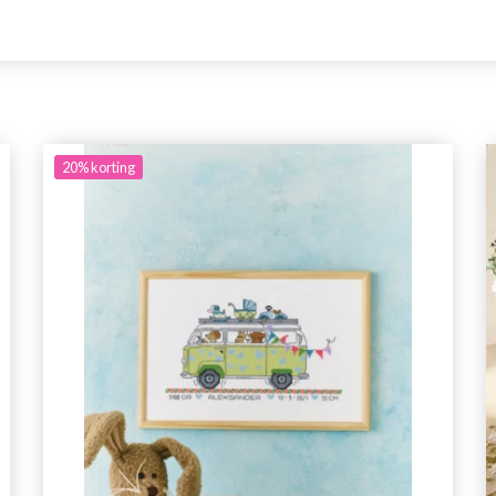
20%
korting