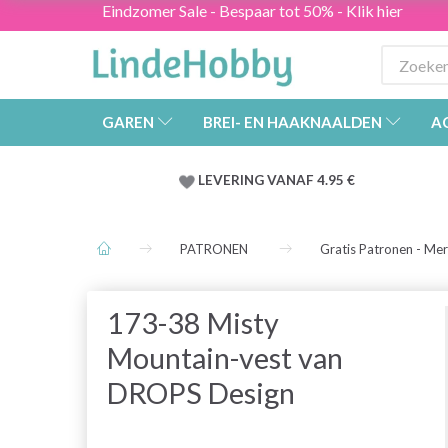
Eindzomer Sale - Bespaar tot 50% - Klik hier
GAREN
BREI- EN HAAKNAALDEN
A
LEVERING VANAF 4.95 €
PATRONEN
Gratis Patronen - Me
173-38 Misty
Mountain-vest van
DROPS Design