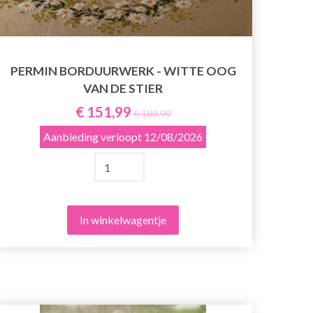
PERMIN BORDUURWERK - WITTE OOG
VAN DE STIER
€ 151,99
€ 189,99
Aanbieding verloopt
12/08/2026
In winkelwagentje