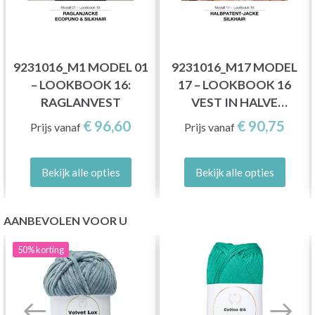
9231016_M1 MODEL 01
9231016_M17 MODEL
– LOOKBOOK 16:
17 – LOOKBOOK 16
RAGLANVEST
VEST IN HALVE
PATENTSTEEK
€ 96,60
€ 90,75
Prijs vanaf
Prijs vanaf
Bekijk alle opties
Bekijk alle opties
AANBEVOLEN VOOR U
50%
korting