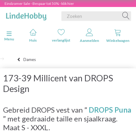
Eindzomer Sale - Bespaar tot 50% - klik hier
Navigatie in-/uitschakelen
Menu
Huis
verlanglijst
Aanmelden
Winkelwagen
Dames
173-39 Millicent van DROPS
Design
Gebreid DROPS vest van ”
DROPS Puna
” met gedraaide taille en sjaalkraag.
Maat S - XXXL.