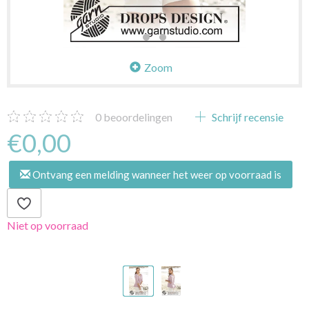
Zoom
0
beoordelingen
Schrijf recensie
€0,00
Ontvang een melding wanneer het weer op voorraad is
Niet op voorraad