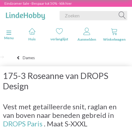
Eindzomer Sale - Bespaar tot 50% - klik hier
Navigatie in-/uitschakelen
Menu
Huis
verlanglijst
Aanmelden
Winkelwagen
Dames
175-3 Roseanne van DROPS
Design
Vest met getailleerde snit, raglan en
van boven naar beneden gebreid in
DROPS Paris
. Maat S-XXXL