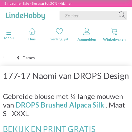
Eindzomer Sale - Bespaar tot 50% - klik hier
Navigatie in-/uitschakelen
Menu
Huis
verlanglijst
Aanmelden
Winkelwagen
Dames
177-17 Naomi van DROPS Design
Gebreide blouse met ¾-lange mouwen
van
DROPS Brushed Alpaca Silk
. Maat
S - XXXL
BEKIJK EN PRINT GRATIS