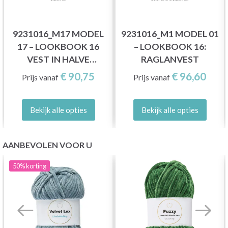
9231016_M17 MODEL
9231016_M1 MODEL 01
17 – LOOKBOOK 16
– LOOKBOOK 16:
VEST IN HALVE
RAGLANVEST
PATENTSTEEK
€ 90,75
€ 96,60
Prijs vanaf
Prijs vanaf
Bekijk alle opties
Bekijk alle opties
AANBEVOLEN VOOR U
50%
korting