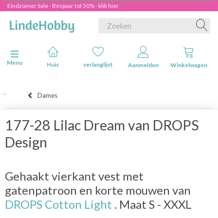
Eindzomer Sale - Bespaar tot 50% - klik hier
Navigatie in-/uitschakelen
Menu
Huis
verlanglijst
Aanmelden
Winkelwagen
Dames
177-28 Lilac Dream van DROPS
Design
Gehaakt vierkant vest met
gatenpatroon en korte mouwen van
DROPS Cotton Light
. Maat S - XXXL