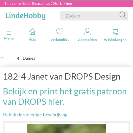
Eindzomer Sale - Bespaar tot 50% - klik hier
Navigatie in-/uitschakelen
Menu
Huis
verlanglijst
Aanmelden
Winkelwagen
Dames
182-4 Janet van DROPS Design
Bekijk en print het gratis patroon
van DROPS hier.
Bekijk de volledige beschrijving