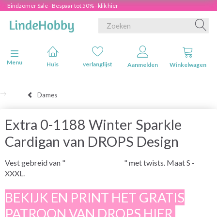
Eindzomer Sale - Bespaar tot 50% - klik hier
Navigatie in-/uitschakelen
Menu
Huis
verlanglijst
Aanmelden
Winkelwagen
Dames
Extra 0-1188 Winter Sparkle
Cardigan van DROPS Design
Vest gebreid van "
DROPS CLOUD
" met twists. Maat S -
XXXL.
BEKIJK EN PRINT HET GRATIS
PATROON VAN DROPS HIER.