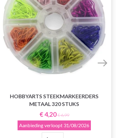
HOBBYARTS STEEKMARKEERDERS
H
METAAL 320 STUKS
€ 4,20
€ 6,99
Aanbieding verloopt
31/08/2026