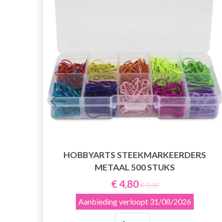
HOBBYARTS STEEKMARKEERDERS
METAAL 500 STUKS
40-
€ 4,80
€ 7,99
Aanbieding verloopt
31/08/2026