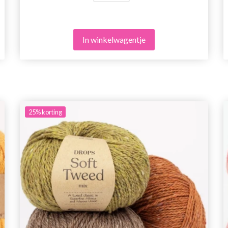
In winkelwagentje
25%
korting