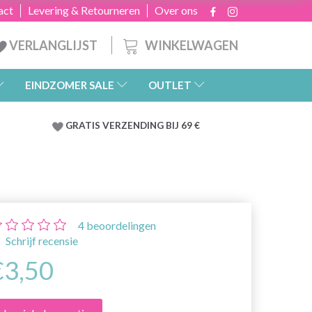
act
Levering & Retourneren
Over ons
WINKELWAGEN
VERLANGLIJST
EINDZOMER SALE
OUTLET
GRATIS
VERZENDING BIJ 69 €
4
beoordelingen
Schrijf recensie
€3,50