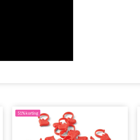
51%
korting