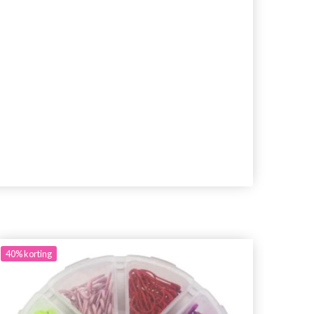
40%
korting