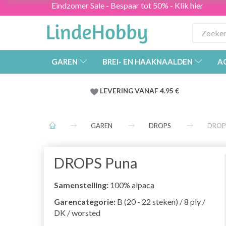
Eindzomer Sale - Bespaar tot 50% - Klik hier
GAREN
BREI- EN HAAKNAALDEN
A
LEVERING VANAF 4.95 €
GAREN
DROPS
DROP
DROPS Puna
Samenstelling:
100% alpaca
Garencategorie:
B (20 - 22 steken) / 8 ply /
DK / worsted