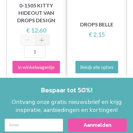
0-1505 KITTY
HIDEOUT VAN
T
DROPS DESIGN
DROPS BELLE
€ 12,60
€ 2,15
In winkelwagentje
Bekijk alle opties
Bespaar tot 50%!
Ontvang onze gratis nieuwsbrief en krijg
inspiratie, aanbiedingen en kortingen!
Aanmelden