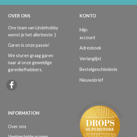
OVER ONS
KONTO
Ons team van Lindehobby
Mijn
wenst je het allerbeste :)
account
Garen is onze passie!
Adresboek
We sturen graag garen
Verlanglijst
naar al onze geweldige
Bestelgeschiedenis
garenliefhebbers.
Nieuwsbrief
INFORMATION
Over ons
Veelgestelde vragen