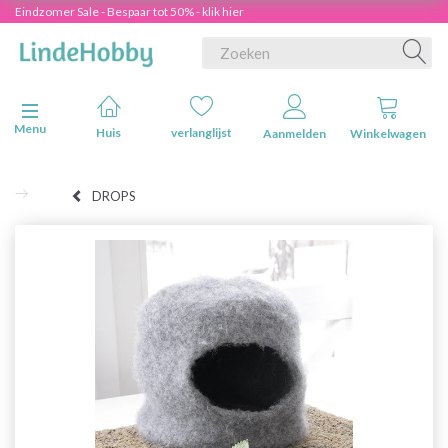
Eindzomer Sale - Bespaar tot 50% - klik hier
Navigatie in-/uitschakelen
Menu
Huis
verlanglijst
Aanmelden
Winkelwagen
DROPS