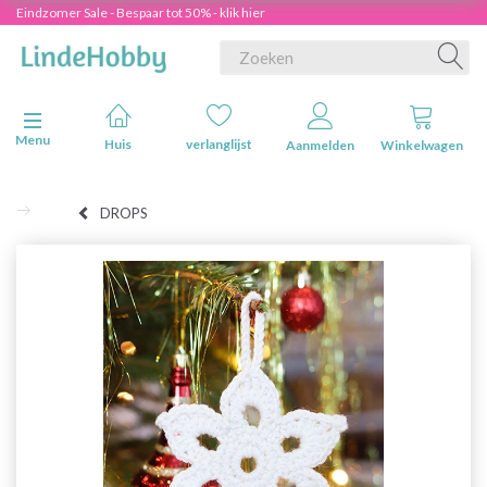
Eindzomer Sale - Bespaar tot 50% - klik hier
Navigatie in-/uitschakelen
Menu
Huis
verlanglijst
Aanmelden
Winkelwagen
DROPS