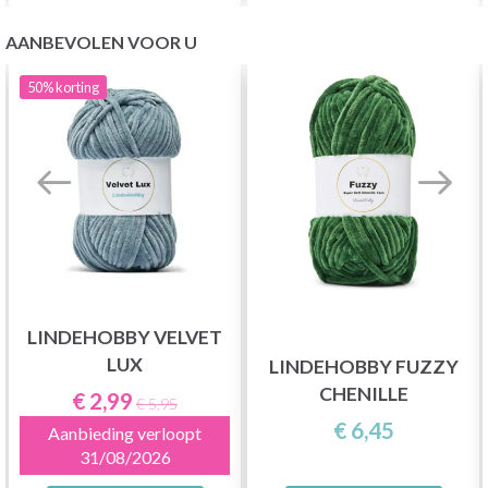
AANBEVOLEN VOOR U
50%
korting
LINDEHOBBY VELVET
LUX
LINDEHOBBY FUZZY
CHENILLE
€ 2,99
€ 5,95
€ 6,45
Aanbieding verloopt
31/08/2026