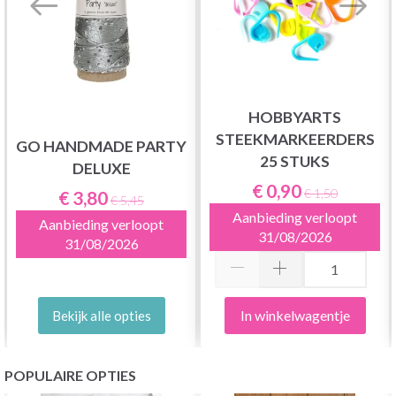
HOBBYARTS
STEEKMARKEERDERS
GO HANDMADE PARTY
25 STUKS
DELUXE
€ 0,90
€ 1,50
€ 3,80
€ 5,45
Aanbieding verloopt
Aanbieding verloopt
31/08/2026
31/08/2026
In winkelwagentje
Bekijk alle opties
POPULAIRE OPTIES