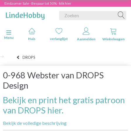
Eindzomer Sale - Bespaar tot 50% - klik hier
Navigatie in-/uitschakelen
Menu
Huis
verlanglijst
Aanmelden
Winkelwagen
DROPS
0-968 Webster van DROPS
Design
Bekijk en print het gratis patroon
van DROPS hier.
Bekijk de volledige beschrijving