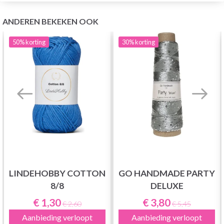
ANDEREN BEKEKEN OOK
50%
korting
30%
korting
LINDEHOBBY COTTON
GO HANDMADE PARTY
8/8
DELUXE
€ 1,30
€ 3,80
€ 2,60
€ 5,45
Aanbieding verloopt
Aanbieding verloopt