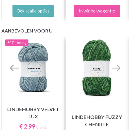
In winkelwagentje
Bekijk alle opties
AANBEVOLEN VOOR U
50%
korting
LINDEHOBBY VELVET
LUX
LINDEHOBBY FUZZY
CHENILLE
€ 2,99
€ 5,95