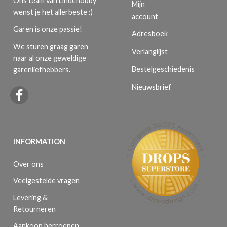
Ons team van Lindehobby
Mijn
wenst je het allerbeste :)
account
Garen is onze passie!
Adresboek
We sturen graag garen
Verlanglijst
naar al onze geweldige
Bestelgeschiedenis
garenliefhebbers.
Nieuwsbrief
INFORMATION
Over ons
Veelgestelde vragen
Levering &
Retourneren
Aankoop herroepen