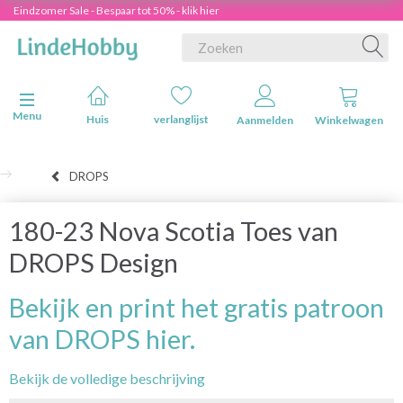
Eindzomer Sale - Bespaar tot 50% - klik hier
Navigatie in-/uitschakelen
Menu
Huis
verlanglijst
Aanmelden
Winkelwagen
DROPS
180-23 Nova Scotia Toes van
DROPS Design
Bekijk en print het gratis patroon
van DROPS hier.
Bekijk de volledige beschrijving