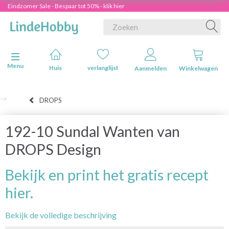
Eindzomer Sale - Bespaar tot 50% - klik hier
Navigatie in-/uitschakelen
Menu
Huis
verlanglijst
Aanmelden
Winkelwagen
DROPS
192-10 Sundal Wanten van
DROPS Design
Bekijk en print het gratis recept
hier.
Bekijk de volledige beschrijving