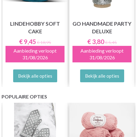
LINDEHOBBY SOFT
GO HANDMADE PARTY
CAKE
DELUXE
€ 9,45
€ 3,80
€ 18,95
€ 5,45
Aanbieding verloopt
Aanbieding verloopt
31/08/2026
31/08/2026
Bekijk alle opties
Bekijk alle opties
POPULAIRE OPTIES