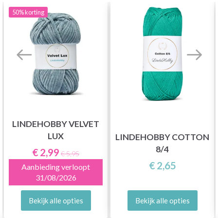
50%
korting
LINDEHOBBY VELVET
LUX
LINDEHOBBY COTTON
8/4
€ 2,99
€ 5,95
€ 2,65
Aanbieding verloopt
31/08/2026
Bekijk alle opties
Bekijk alle opties