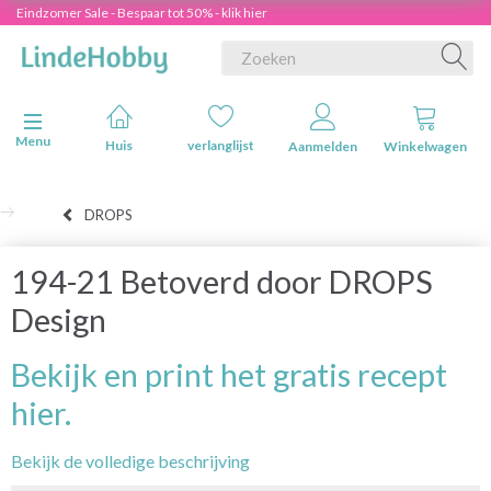
Eindzomer Sale - Bespaar tot 50% - klik hier
Navigatie in-/uitschakelen
Menu
Huis
verlanglijst
Aanmelden
Winkelwagen
DROPS
194-21 Betoverd door DROPS
Design
Bekijk en print het gratis recept
hier.
Bekijk de volledige beschrijving