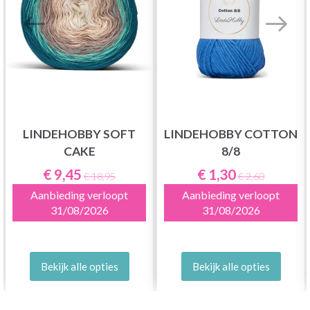
LINDEHOBBY SOFT
LINDEHOBBY COTTON
CAKE
8/8
€ 9,45
€ 1,30
€ 18,95
€ 2,60
Aanbieding verloopt
Aanbieding verloopt
31/08/2026
31/08/2026
Bekijk alle opties
Bekijk alle opties