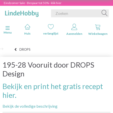
Eindzomer Sale - Bespaar tot 50% - klik hier
Navigatie in-/uitschakelen
Menu
Huis
verlanglijst
Aanmelden
Winkelwagen
DROPS
195-28 Vooruit door DROPS
Design
Bekijk en print het gratis recept
hier.
Bekijk de volledige beschrijving