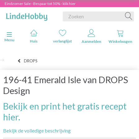
Eindzomer Sale - Bespaar tot 50% - klik hier
Navigatie in-/uitschakelen
Menu
Huis
verlanglijst
Aanmelden
Winkelwagen
DROPS
196-41 Emerald Isle van DROPS
Design
Bekijk en print het gratis recept
hier.
Bekijk de volledige beschrijving