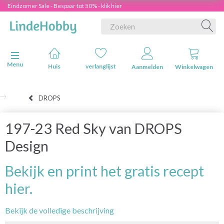
Eindzomer Sale - Bespaar tot 50% - klik hier
Navigatie in-/uitschakelen
Menu
Huis
verlanglijst
Aanmelden
Winkelwagen
DROPS
197-23 Red Sky van DROPS
Design
Bekijk en print het gratis recept
hier.
Bekijk de volledige beschrijving