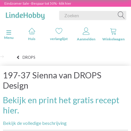
Eindzomer Sale - Bespaar tot 50% - klik hier
Navigatie in-/uitschakelen
Menu
Huis
verlanglijst
Aanmelden
Winkelwagen
DROPS
197-37 Sienna van DROPS
Design
Bekijk en print het gratis recept
hier.
Bekijk de volledige beschrijving