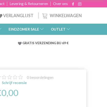
act
Levering & Retourneren
Over ons
WINKELWAGEN
VERLANGLIJST
EINDZOMER SALE
OUTLET
GRATIS
VERZENDING BIJ 69 €
0
beoordelingen
Schrijf recensie
€0,00