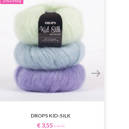
25%
korting
DROPS KID-SILK
€ 3,55
€ 4,75