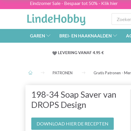
Eindzomer Sale - Bespaar tot 50% - Klik hier
GAREN
BREI- EN HAAKNAALDEN
A
LEVERING VANAF 4.95 €
PATRONEN
Gratis Patronen - Me
198-34 Soap Saver van
DROPS Design
DOWNLOAD HIER DE RECEPTEN