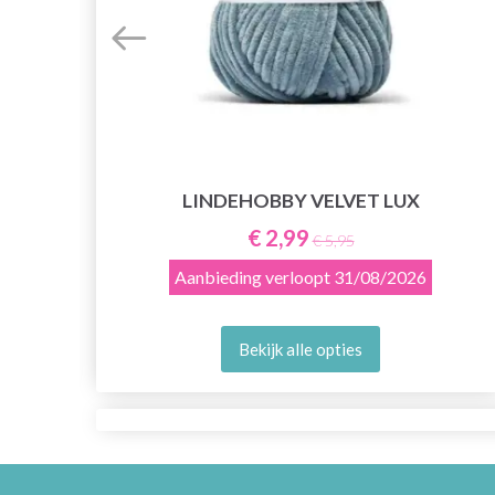
LINDEHOBBY VELVET LUX
E
€ 2,99
€ 5,95
Aanbieding verloopt
31/08/2026
Bekijk alle opties