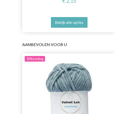
€ 2,15
Bekijk alle opties
AANBEVOLEN VOOR U
50%
korting