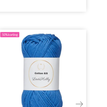
50%
korting