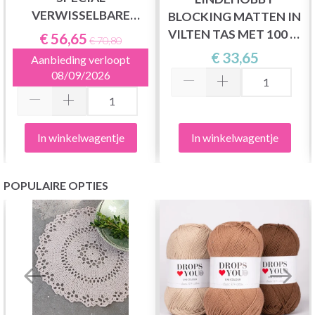
VERWISSELBARE
BLOCKING MATTEN IN
RONDBREINAALDEN
VILTEN TAS MET 100 T-
€ 56,65
€ 70,80
SET, DELUXE, 10 CM
PINNEN, ROZE
€ 33,65
Aanbieding verloopt
08/09/2026
In winkelwagentje
In winkelwagentje
POPULAIRE OPTIES