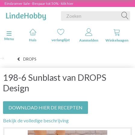
Eindzomer Sale - Bespaar tot 50% - klik hier
Navigatie in-/uitschakelen
Menu
Huis
verlanglijst
Aanmelden
Winkelwagen
DROPS
198-6 Sunblast van DROPS
Design
DOWNLOAD HIER DE RECEPTEN
Bekijk de volledige beschrijving